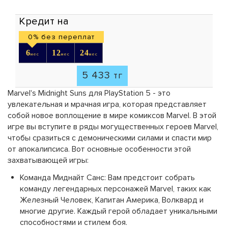
Кредит на
0% без переплат
6
12
24
мес
мес
мес
5 433
тг
Marvel's Midnight Suns для PlayStation 5 - это
увлекательная и мрачная игра, которая представляет
собой новое воплощение в мире комиксов Marvel. В этой
игре вы вступите в ряды могущественных героев Marvel,
чтобы сразиться с демоническими силами и спасти мир
от апокалипсиса. Вот основные особенности этой
захватывающей игры:
Команда Миднайт Санс:
Вам предстоит собрать
команду легендарных персонажей Marvel, таких как
Железный Человек, Капитан Америка, Волквард и
многие другие. Каждый герой обладает уникальными
способностями и стилем боя.