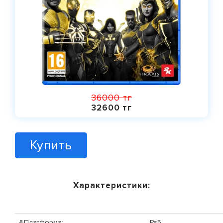
36000 тг
32600 тг
Купить
Характеристики:
&Платформа;
Ps5