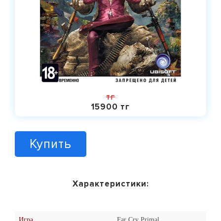
тг
15900 тг
Купить
Характеристики:
Игра
Far Cry Primal