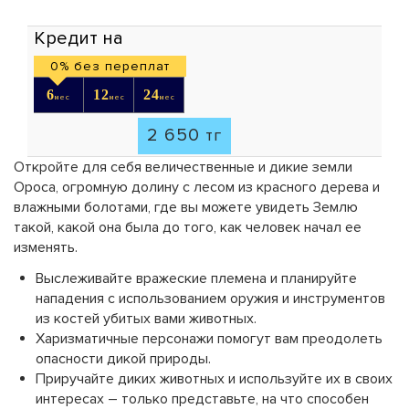
Кредит на
0% без переплат
6
12
24
мес
мес
мес
2 650
тг
Откройте для себя величественные и дикие земли
Ороса, огромную долину с лесом из красного дерева и
влажными болотами, где вы можете увидеть Землю
такой, какой она была до того, как человек начал ее
изменять.
Выслеживайте вражеские племена и планируйте
нападения с использованием оружия и инструментов
из костей убитых вами животных.
Харизматичные персонажи помогут вам преодолеть
опасности дикой природы.
Приручайте диких животных и используйте их в своих
интересах – только представьте, на что способен